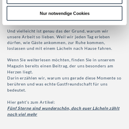
Nicht, weil alles perfekt ist. Wir sind ja realistisch, und
w
man sollte sich nichts vormachen.
Aber dieser
a
Nur notwendige Cookies
Augenblick gehört Ihnen. Und wenn Sie ihn bewusst
h
spüren, wird er richtig wertvoll. Schön, oder?
l
Und vielleicht ist genau das der Grund, warum wir
unsere Arbeit so lieben. Weil wir jeden Tag erleben
dürfen, wie Gäste ankommen, zur Ruhe kommen,
loslassen und mit einem Lächeln nach Hause fahren.
Wenn Sie weiterlesen möchten, finden Sie in unserem
Magazin bereits einen Beitrag, der uns besonders am
Herzen liegt.
Darin erzählen wir, warum uns gerade diese Momente so
berühren und was echte Gastfreundschaft für uns
bedeutet.
Hier geht’s zum Artikel:
Fünf Sterne sind wunderschön, doch euer Lächeln zählt
noch viel mehr