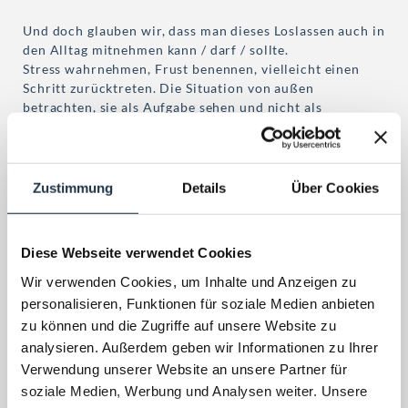
Und doch glauben wir, dass man dieses Loslassen auch in
den Alltag mitnehmen kann / darf / sollte.
Stress wahrnehmen, Frust benennen, vielleicht einen
Schritt zurücktreten. Die Situation von außen
betrachten, sie als Aufgabe sehen und nicht als
Überforderung.
Sorgen, Gedanken, das Loslassen – all das ist vielleicht
eine Stufe schwieriger, aber lernbar. Machbar.
Zustimmung
Details
Über Cookies
Wie genau?
Hier zeigen wir es:
Diese Webseite verwendet Cookies
LOSLASSEN LERNEN IN 5 SCHRITTEN
Wir verwenden Cookies, um Inhalte und Anzeigen zu
1. Nichts müssen.
personalisieren, Funktionen für soziale Medien anbieten
Stellen Sie fest: Jetzt gibt es keine Pflichten. Man darf
zu können und die Zugriffe auf unsere Website zu
einfach mal nichts tun. Wirklich! :) Können Sie das
analysieren. Außerdem geben wir Informationen zu Ihrer
annehmen?
Verwendung unserer Website an unsere Partner für
2. Langsamkeit zulassen.
soziale Medien, Werbung und Analysen weiter. Unsere
Manchmal ist ein Spaziergang ohne Ziel mehr wert als