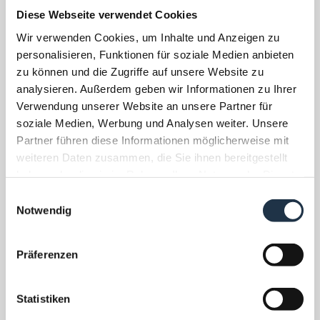
Diese Webseite verwendet Cookies
Wir verwenden Cookies, um Inhalte und Anzeigen zu
personalisieren, Funktionen für soziale Medien anbieten
zu können und die Zugriffe auf unsere Website zu
analysieren. Außerdem geben wir Informationen zu Ihrer
Verwendung unserer Website an unsere Partner für
soziale Medien, Werbung und Analysen weiter. Unsere
Partner führen diese Informationen möglicherweise mit
Ready to E-Bike
Stoneman Tau
weiteren Daten zusammen, die Sie ihnen bereitgestellt
haben oder die sie im Rahmen Ihrer Nutzung der Dienste
gesammelt haben.
E
Notwendig
i
Giggle
.tips
UNSERE
n
w
Präferenzen
i
l
l
Statistiken
PASSENDES ZIMMER
i