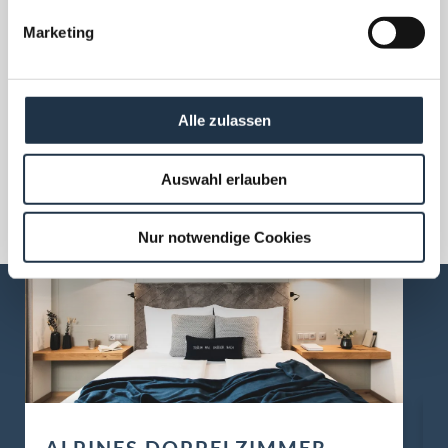
SCHON GEFUNDEN?
g
Marketing
u
n
g
s
Alle zulassen
a
u
Auswahl erlauben
s
w
a
Nur notwendige Cookies
h
l