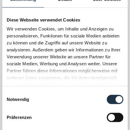
ANREISE MIT DEM AUTO
Diese Webseite verwendet Cookies
Wir verwenden Cookies, um Inhalte und Anzeigen zu
Von der deutschen A8 kommend halten Sie sich nach
personalisieren, Funktionen für soziale Medien anbieten
dem Grenzübergang bitte auf der rechten Seite und
zu können und die Zugriffe auf unsere Website zu
nehmen nur 2 Kilometern nach der Grenze die Ableitung
analysieren. Außerdem geben wir Informationen zu Ihrer
auf die A10 Richtung Villach.
Verwendung unserer Website an unsere Partner für
Von der österreichischen A1 kommend halten Sie sich
soziale Medien, Werbung und Analysen weiter. Unsere
nach der Ausfahrt Flughafen Salzburg auf der rechten
Partner führen diese Informationen möglicherweise mit
Spur und folgen Sie der Ableitung zur A10 Richtung
weiteren Daten zusammen, die Sie ihnen bereitgestellt
Villach.
haben oder die sie im Rahmen Ihrer Nutzung der Dienste
gesammelt haben.
E
Nach ca. 60 Kilometern nehmen Sie die Ausfahrt
Notwendig
Flachau und dann geht’s ganz einfach und schnell.
i
n
Am Kreisverkehr 1x links, die 3. Ausfahrt nehmen. Nach
w
Präferenzen
800 Metern, kurz nach dem Supermarkt 1x rechts
i
abbiegen auf die Unterberggasse und hier dann vor dem
l