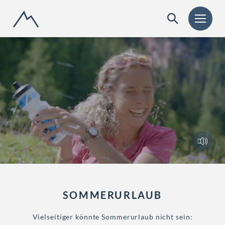
M
o
n
t
a
n
a
r
a
SOMMERURLAUB
Vielseitiger könnte Sommerurlaub nicht sein: