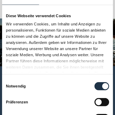
MEHR DETAILS
Diese Webseite verwendet Cookies
Wir verwenden Cookies, um Inhalte und Anzeigen zu
personalisieren, Funktionen für soziale Medien anbieten
zu können und die Zugriffe auf unsere Website zu
analysieren. Außerdem geben wir Informationen zu Ihrer
Verwendung unserer Website an unsere Partner für
soziale Medien, Werbung und Analysen weiter. Unsere
Partner führen diese Informationen möglicherweise mit
weiteren Daten zusammen, die Sie ihnen bereitgestellt
haben oder die sie im Rahmen Ihrer Nutzung der Dienste
gesammelt haben.
E
Notwendig
i
n
ABKÜHLUNG GEFÄLLIG?
w
Präferenzen
i
Ein Sprung ins erfrischende Wasser? Kein Problem! Nur wenige
Minuten vom Hotel entfernt, erwarten Sie gleich zwei Badeseen,
l