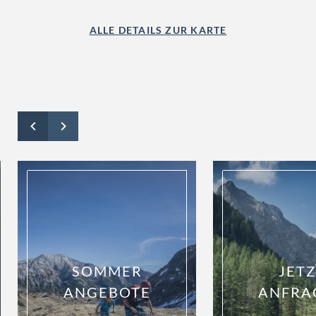
ALLE DETAILS ZUR KARTE
SOMMER
JET
ANGEBOTE
ANFRA