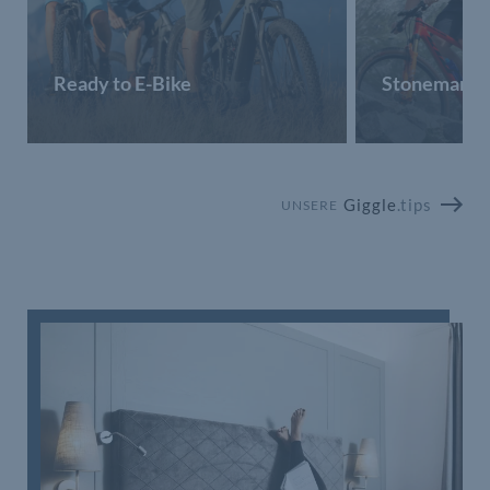
Ready to E-Bike
Stoneman Tau
Giggle
.tips
UNSERE