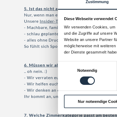
Zustimmung
5. Ist das nicht alles viel zu anstrengend mi
Nur, wenn man es falsch angeht. :)
Diese Webseite verwendet 
Unsere
Insider-Tipps
sind:
Wir verwenden Cookies, um I
- Machbare, familienfreundliche Touren
und die Zugriffe auf unsere 
- schlau geplante Pausen & Highlights
Website an unsere Partner fü
- alles ohne Druck angehen und richtig viel 
möglicherweise mit weiteren
So fühlt sich Sport plötzlich nach Urlaub an.
der Dienste gesammelt habe
E
6. Müssen wir alles selbst planen und organi
Notwendig
i
.. oh nein. :)
n
- Wir verraten euch gerne, was sich wirklich l
w
- Wir helfen euch direkt vor Ort.
i
- Wir denken an die Details.
l
Ihr kommt an, und könnt direkt losstarten. Wi
Nur notwendige Cook
l
i
g
7. Welche Zimmerkategorie passt am besten