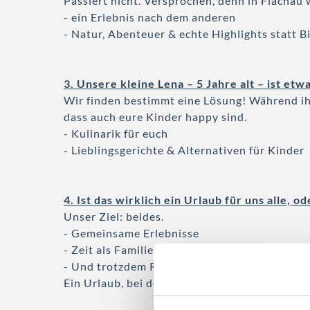
Passiert nicht. Versprochen, denn in Flachau 
- ein Erlebnis nach dem anderen
- Natur, Abenteuer & echte Highlights statt B
3.
Unsere kleine Lena – 5 Jahre alt – ist
etwa
Wir finden bestimmt eine Lösung!
Während ih
dass auch eure Kinder happy sind.
- Kulinarik für euch
- Lieblingsgerichte & Alternativen für Kinder
4. Ist das wirklich ein Urlaub für uns alle, o
Unser Ziel: beides.
- Gemeinsame Erlebnisse
- Zeit als Familie
- Und trotzdem Raum für euch selbst
Ein Urlaub, bei dem sich wirklich alle wohlfüh