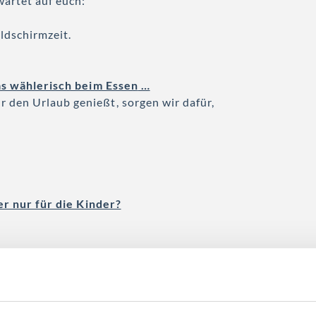
wartet auf euch:
ildschirmzeit.
s wählerisch beim Essen
…
r den Urlaub genießt, sorgen wir dafür,
der nur für die Kinder?
len.