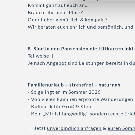
u
Kommt ganz auf euch an...
n
Braucht ihr mehr Platz?
g
Oder lieber gemütlich & kompakt?
s
Wir beraten euch ehrlich und persönlich, und 
a
u
s
8. Sind in den Pauschalen die Liftkarten inkl
w
Teilweise :)
a
Je nach
Angebot
sind Leistungen bereits inklu
h
l
Familienurlaub – stressfrei – naturnah
- So gelingt er im Sommer 2026
- Von vielen Familien erprobte Wanderungen
- Kulinarik für Groß & Klein
- Kein „Mir ist langweilig“, sondern echte Erl
→ Jetzt
unverbindlich anfragen
&
euren Somm