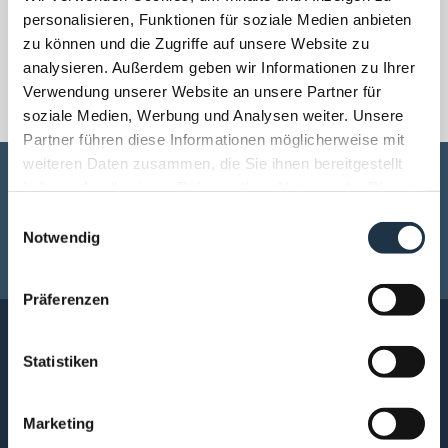
personalisieren, Funktionen für soziale Medien anbieten
Ihren gewünschten Reisedaten schicken oder zum
Bestpreis direkt online buchen.
zu können und die Zugriffe auf unsere Website zu
analysieren. Außerdem geben wir Informationen zu Ihrer
Verwendung unserer Website an unsere Partner für
soziale Medien, Werbung und Analysen weiter. Unsere
Partner führen diese Informationen möglicherweise mit
weiteren Daten zusammen, die Sie ihnen bereitgestellt
haben oder die sie im Rahmen Ihrer Nutzung der Dienste
BILDERGALERIE
URLAUBSPLANER
gesammelt haben.
E
BEWERTUNGEN
ANREISE PLANEN
Notwendig
i
MAGAZIN
n
w
Präferenzen
i
l
l
Statistiken
i
g
Marketing
u