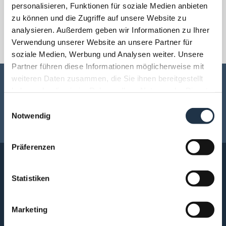
personalisieren, Funktionen für soziale Medien anbieten
zu können und die Zugriffe auf unsere Website zu
analysieren. Außerdem geben wir Informationen zu Ihrer
Verwendung unserer Website an unsere Partner für
soziale Medien, Werbung und Analysen weiter. Unsere
Partner führen diese Informationen möglicherweise mit
weiteren Daten zusammen, die Sie ihnen bereitgestellt
BILDERGALERIE
URLAUBSPLANER
haben oder die sie im Rahmen Ihrer Nutzung der Dienste
gesammelt haben.
BEWERTUNGEN
ANREISE PLANEN
E
Notwendig
i
MAGAZIN
n
w
Präferenzen
i
l
l
Statistiken
i
g
Marketing
u